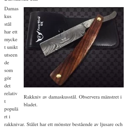
Damas
kus
stål
har ett
mycke
t unikt
utseen
de
som
gör
det
relativ
Rakkniv av damaskusstål. Observera mänstret i
t
bladet.
populä
rt i
rakknivar. Stålet har ett mönster bestående av ljusare och