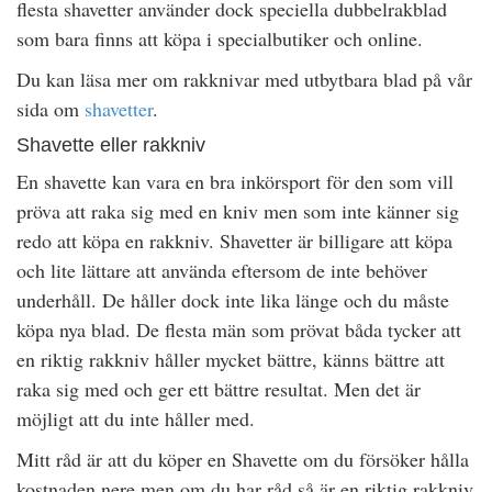
flesta shavetter använder dock speciella dubbelrakblad
som bara finns att köpa i specialbutiker och online.
Du kan läsa mer om rakknivar med utbytbara blad på vår
sida om
shavetter
.
Shavette eller rakkniv
En shavette kan vara en bra inkörsport för den som vill
pröva att raka sig med en kniv men som inte känner sig
redo att köpa en rakkniv. Shavetter är billigare att köpa
och lite lättare att använda eftersom de inte behöver
underhåll. De håller dock inte lika länge och du måste
köpa nya blad. De flesta män som prövat båda tycker att
en riktig rakkniv håller mycket bättre, känns bättre att
raka sig med och ger ett bättre resultat. Men det är
möjligt att du inte håller med.
Mitt råd är att du köper en Shavette om du försöker hålla
kostnaden nere men om du har råd så är en riktig rakkniv