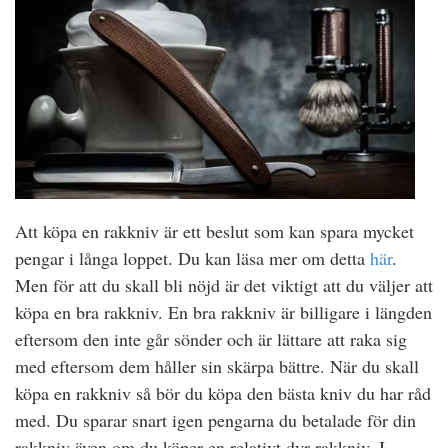
Att köpa en rakkniv är ett beslut som kan spara mycket
pengar i långa loppet. Du kan läsa mer om detta
här
.
Men för att du skall bli nöjd är det viktigt att du väljer att
köpa en bra rakkniv. En bra rakkniv är billigare i längden
eftersom den inte går sönder och är lättare att raka sig
med eftersom dem håller sin skärpa bättre. När du skall
köpa en rakkniv så bör du köpa den bästa kniv du har råd
med. Du sparar snart igen pengarna du betalade för din
rakkniv även om du köper en relativt dyr rakkniv. I