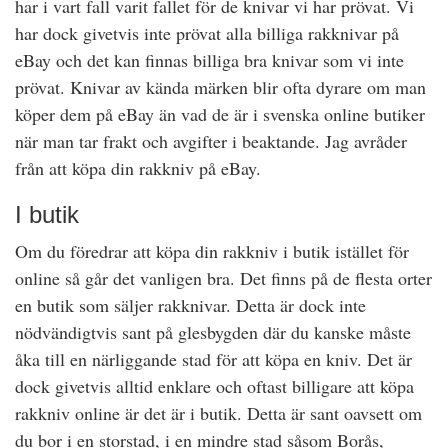
har i vart fall varit fallet för de knivar vi har prövat. Vi
har dock givetvis inte prövat alla billiga rakknivar på
eBay och det kan finnas billiga bra knivar som vi inte
prövat. Knivar av kända märken blir ofta dyrare om man
köper dem på eBay än vad de är i svenska online butiker
när man tar frakt och avgifter i beaktande. Jag avråder
från att köpa din rakkniv på eBay.
I butik
Om du föredrar att köpa din rakkniv i butik istället för
online så går det vanligen bra. Det finns på de flesta orter
en butik som säljer rakknivar. Detta är dock inte
nödvändigtvis sant på glesbygden där du kanske måste
åka till en närliggande stad för att köpa en kniv. Det är
dock givetvis alltid enklare och oftast billigare att köpa
rakkniv online är det är i butik. Detta är sant oavsett om
du bor i en storstad, i en mindre stad såsom Borås,