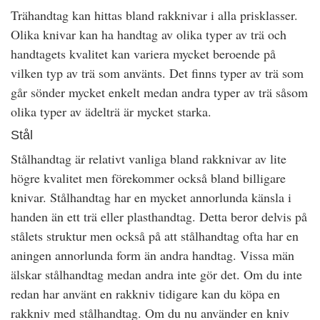
Trähandtag kan hittas bland rakknivar i alla prisklasser.
Olika knivar kan ha handtag av olika typer av trä och
handtagets kvalitet kan variera mycket beroende på
vilken typ av trä som använts. Det finns typer av trä som
går sönder mycket enkelt medan andra typer av trä såsom
olika typer av ädelträ är mycket starka.
Stål
Stålhandtag är relativt vanliga bland rakknivar av lite
högre kvalitet men förekommer också bland billigare
knivar. Stålhandtag har en mycket annorlunda känsla i
handen än ett trä eller plasthandtag. Detta beror delvis på
stålets struktur men också på att stålhandtag ofta har en
aningen annorlunda form än andra handtag. Vissa män
älskar stålhandtag medan andra inte gör det. Om du inte
redan har använt en rakkniv tidigare kan du köpa en
rakkniv med stålhandtag. Om du nu använder en kniv