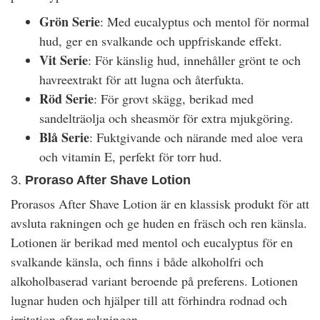
Grön Serie
: Med eucalyptus och mentol för normal
hud, ger en svalkande och uppfriskande effekt.
Vit Serie
: För känslig hud, innehåller grönt te och
havreextrakt för att lugna och återfukta.
Röd Serie
: För grovt skägg, berikad med
sandelträolja och sheasmör för extra mjukgöring.
Blå Serie
: Fuktgivande och närande med aloe vera
och vitamin E, perfekt för torr hud.
3.
Proraso After Shave Lotion
Prorasos After Shave Lotion är en klassisk produkt för att
avsluta rakningen och ge huden en fräsch och ren känsla.
Lotionen är berikad med mentol och eucalyptus för en
svalkande känsla, och finns i både alkoholfri och
alkoholbaserad variant beroende på preferens. Lotionen
lugnar huden och hjälper till att förhindra rodnad och
irritation efter rakningen.