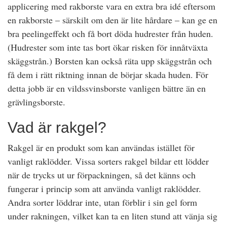
applicering med rakborste vara en extra bra idé eftersom
en rakborste – särskilt om den är lite hårdare – kan ge en
bra peelingeffekt och få bort döda hudrester från huden.
(Hudrester som inte tas bort ökar risken för innåtväxta
skäggstrån.) Borsten kan också räta upp skäggstrån och
få dem i rätt riktning innan de börjar skada huden. För
detta jobb är en vildssvinsborste vanligen bättre än en
grävlingsborste.
Vad är rakgel?
Rakgel är en produkt som kan användas istället för
vanligt raklödder. Vissa sorters rakgel bildar ett lödder
när de trycks ut ur förpackningen, så det känns och
fungerar i princip som att använda vanligt raklödder.
Andra sorter löddrar inte, utan förblir i sin gel form
under rakningen, vilket kan ta en liten stund att vänja sig