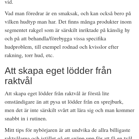
vid.
Vad man föredrar är en smaksak, och kan också bero på
vilken hudtyp man har. Det finns många produkter inom
segmentet rakgel som är särskilt inriktade på känslig hy
och på att behandla/förebygga vissa specifika
hudproblem, till exempel rodnad och kvisslor efter
rakning, torr hud, etc.
Att skapa eget lödder från
raktvål
Att skapa eget lödder från raktvål är förstå lite
omständigare än att pysa ut lödder från en sprejburk,
men det är inte särskilt svårt att lära sig och man kommer
snabbt in i rutinen.
Mitt tips för nybörjaren är att undvika de allra billigaste
raktvålarna och istället gå ett snäpp upp för att få en tvål