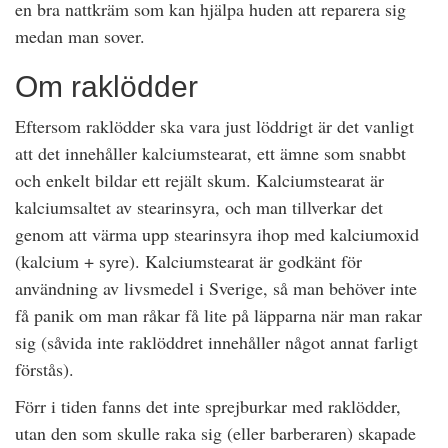
en bra nattkräm som kan hjälpa huden att reparera sig
medan man sover.
Om raklödder
Eftersom raklödder ska vara just löddrigt är det vanligt
att det innehåller kalciumstearat, ett ämne som snabbt
och enkelt bildar ett rejält skum. Kalciumstearat är
kalciumsaltet av stearinsyra, och man tillverkar det
genom att värma upp stearinsyra ihop med kalciumoxid
(kalcium + syre). Kalciumstearat är godkänt för
användning av livsmedel i Sverige, så man behöver inte
få panik om man råkar få lite på läpparna när man rakar
sig (såvida inte raklöddret innehåller något annat farligt
förstås).
Förr i tiden fanns det inte sprejburkar med raklödder,
utan den som skulle raka sig (eller barberaren) skapade