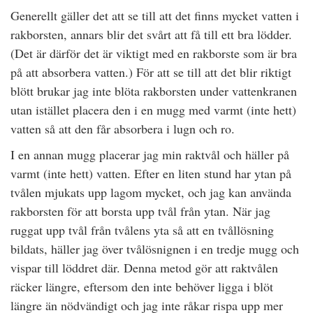
Generellt gäller det att se till att det finns mycket vatten i
rakborsten, annars blir det svårt att få till ett bra lödder.
(Det är därför det är viktigt med en rakborste som är bra
på att absorbera vatten.) För att se till att det blir riktigt
blött brukar jag inte blöta rakborsten under vattenkranen
utan istället placera den i en mugg med varmt (inte hett)
vatten så att den får absorbera i lugn och ro.
I en annan mugg placerar jag min raktvål och häller på
varmt (inte hett) vatten. Efter en liten stund har ytan på
tvålen mjukats upp lagom mycket, och jag kan använda
rakborsten för att borsta upp tvål från ytan. När jag
ruggat upp tvål från tvålens yta så att en tvållösning
bildats, häller jag över tvålösnignen i en tredje mugg och
vispar till löddret där. Denna metod gör att raktvålen
räcker längre, eftersom den inte behöver ligga i blöt
längre än nödvändigt och jag inte råkar rispa upp mer