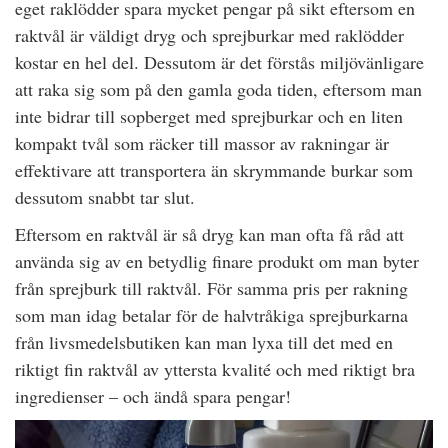
eget raklödder spara mycket pengar på sikt eftersom en
raktvål är väldigt dryg och sprejburkar med raklödder
kostar en hel del. Dessutom är det förstås miljövänligare
att raka sig som på den gamla goda tiden, eftersom man
inte bidrar till sopberget med sprejburkar och en liten
kompakt tvål som räcker till massor av rakningar är
effektivare att transportera än skrymmande burkar som
dessutom snabbt tar slut.
Eftersom en raktvål är så dryg kan man ofta få råd att
använda sig av en betydlig finare produkt om man byter
från sprejburk till raktvål. För samma pris per rakning
som man idag betalar för de halvtråkiga sprejburkarna
från livsmedelsbutiken kan man lyxa till det med en
riktigt fin raktvål av yttersta kvalité och med riktigt bra
ingredienser – och ändå spara pengar!