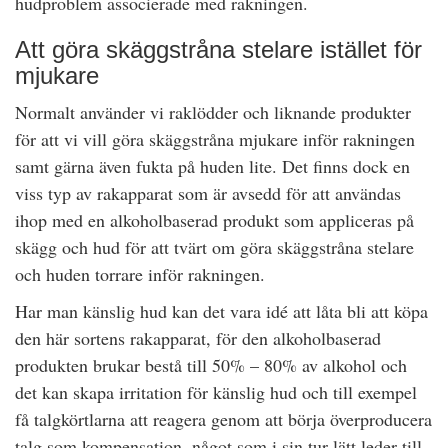
hudproblem associerade med rakningen.
Att göra skäggstråna stelare istället för
mjukare
Normalt använder vi raklödder och liknande produkter
för att vi vill göra skäggstråna mjukare inför rakningen
samt gärna även fukta på huden lite. Det finns dock en
viss typ av rakapparat som är avsedd för att användas
ihop med en alkoholbaserad produkt som appliceras på
skägg och hud för att tvärt om göra skäggstråna stelare
och huden torrare inför rakningen.
Har man känslig hud kan det vara idé att låta bli att köpa
den här sortens rakapparat, för den alkoholbaserad
produkten brukar bestå till 50% – 80% av alkohol och
det kan skapa irritation för känslig hud och till exempel
få talgkörtlarna att reagera genom att börja överproducera
talg som kompensation, något som i sin tur lätt leder till