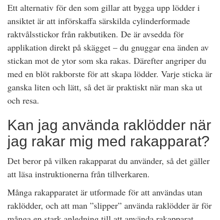
Ett alternativ för den som gillar att bygga upp lödder i
ansiktet är att införskaffa särskilda cylinderformade
raktvålsstickor från rakbutiken. De är avsedda för
applikation direkt på skägget – du gnuggar ena änden av
stickan mot de ytor som ska rakas. Därefter angriper du
med en blöt rakborste för att skapa lödder. Varje sticka är
ganska liten och lätt, så det är praktiskt när man ska ut
och resa.
Kan jag använda raklödder när
jag rakar mig med rakapparat?
Det beror på vilken rakapparat du använder, så det gäller
att läsa instruktionerna från tillverkaren.
Många rakapparatet är utformade för att användas utan
raklödder, och att man ”slipper” använda raklödder är för
många en stark anledning till att använda rakapparat