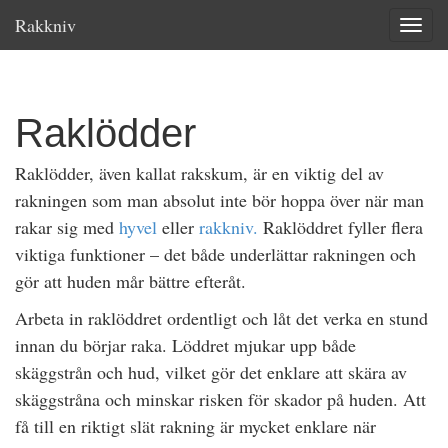
Rakkniv
Toggle
Raklödder
Raklödder, även kallat rakskum, är en viktig del av
rakningen som man absolut inte bör hoppa över när man
rakar sig med
hyvel
eller
rakkniv.
Raklöddret fyller flera
viktiga funktioner – det både underlättar rakningen och
gör att huden mår bättre efteråt.
Arbeta in raklöddret ordentligt och låt det verka en stund
innan du börjar raka. Löddret mjukar upp både
skäggstrån och hud, vilket gör det enklare att skära av
skäggstråna och minskar risken för skador på huden. Att
få till en riktigt slät rakning är mycket enklare när