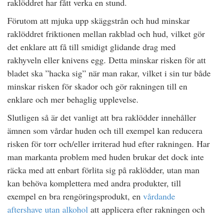
raklöddret har fått verka en stund.
Förutom att mjuka upp skäggstrån och hud minskar
raklöddret friktionen mellan rakblad och hud, vilket gör
det enklare att få till smidigt glidande drag med
rakhyveln eller knivens egg. Detta minskar risken för att
bladet ska ”hacka sig” när man rakar, vilket i sin tur både
minskar risken för skador och gör rakningen till en
enklare och mer behaglig upplevelse.
Slutligen så är det vanligt att bra raklödder innehåller
ämnen som vårdar huden och till exempel kan reducera
risken för torr och/eller irriterad hud efter rakningen. Har
man markanta problem med huden brukar det dock inte
räcka med att enbart förlita sig på raklödder, utan man
kan behöva komplettera med andra produkter, till
exempel en bra rengöringsprodukt, en
vårdande
aftershave utan alkohol
att applicera efter rakningen och